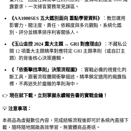
露要求，一次掃盲實務常見誤區。
《AA1000SES 五大鑑別面向 重點學習資料》
：教您運用
影響力、關注度、責任、依賴度與多元觀點，系統化鑑
別、評分並精準排序利害關係人。
《玉山金控 2024 重大主題 ↔ GRI 對應理由》
：不藏私公
開 12 項重大主題精準對應特定 GRI 主題準則（或自訂主
題）的背後核心決策邏輯。
《「依衝擊找準則」決策流程圖》
：實戰必備的視覺化判
斷工具，跟著流程攤開衝擊描述，精準鎖定適用的揭露指
標，不再迷失於龐雜的準則海中。
👉
現在就下載，立刻掌握永續報告書的實戰金鑰！
💡
注意事項：
本商品為虛擬數位內容，完成結帳流程後即可於系統內直接下
載，隨時隨地開啟高效學習，無實體商品寄送。