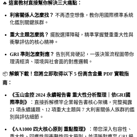
🔥
這套教材直接幫你解決三大痛點：
利害關係人怎麼找？
不再憑空想像，教你用國際標準系統
化鑑別關鍵族群。
重大主題怎麼挑？
擺脫選擇障礙，精準掌握雙重重大性與
衝擊評估的核心精神。
GRI 準則怎麼對應？
告別死背硬記，一張決策流程圖帶你
理清經濟、環境與社會面的對應邏輯。
📦
解鎖下載！您將立即取得以下 5 份高含金量 PDF 實戰指
南：
《玉山金控 2024 永續報告書 重大性分析整理｜依GRI國
際準則》
：直接拆解標竿企業報告書核心架構，完整揭露
21 項永續議題、12 項重大主題與 7 大利害關係人族群的鑑
別與評估細節。
《AA1000 四大核心原則 重點整理》
：帶您深入包容性、
重大性、回應性與衝擊性四大原則，並清晰對應至 GRI 揭